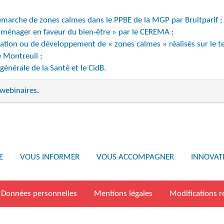
émarche de zones calmes dans le PPBE de la MGP par Bruitparif ;
 aménager en faveur du bien-être » par le CEREMA ;
ation ou de développement de « zones calmes » réalisés sur le ter
e Montreuil ;
générale de la Santé et le CidB.
webinaires
.
E
VOUS INFORMER
VOUS ACCOMPAGNER
INNOVAT
Données personnelles
Mentions légales
Modifications r