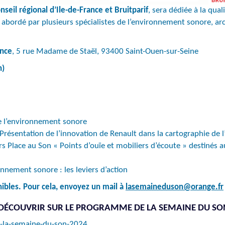
seil régional d’Ile-de-France et Bruitparif
, sera dédiée à la qua
iel abordé par plusieurs spécialistes de l’environnement sonore, a
ance
, 5 rue Madame de Staël, 93400 Saint-Ouen-sur-Seine
h)
 l’environnement sonore
Présentation de l’innovation de Renault dans la cartographie de 
s Place au Son « Points d’ouïe et mobiliers d’écoute » destinés a
onnement sonore : les leviers d’action
nibles. Pour cela, envoyez un mail à
lasemaineduson@orange.fr
 DÉCOUVRIR SUR LE PROGRAMME DE LA SEMAINE DU SO
-la-semaine-du-son-2024