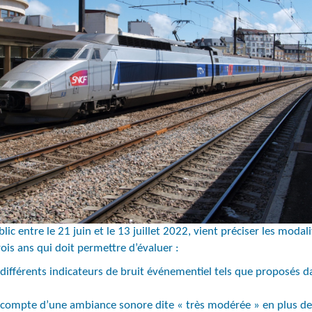
ic entre le 21 juin et le 13 juillet 2022, vient préciser les modal
ois ans qui doit permettre d’évaluer :
 différents indicateurs de bruit événementiel tels que proposés d
 en compte d’une ambiance sonore dite « très modérée » en plus 