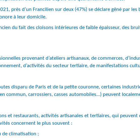
021, près d’un Francilien sur deux (47%) se déclare gêné par les 
onore à leur domicile.
ien du fait des cloisons intérieures de faible épaisseur, des brui
essionnelles provenant d’ateliers artisanaux, de commerces, d’indus
ronnement, d’activités du secteur tertiaire, de manifestations cult
toutes disparu de Paris et de la petite couronne, certaines industr
s en commun, carrossiers, casses automobiles...) peuvent localem
ns et restaurants, activités artisanales et tertiaires, qui peuvent 
vités concernent le plus souvent :
 de climatisation ;