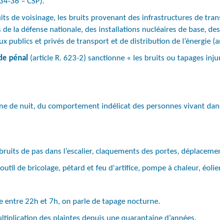
334-36 – CSP).
 de voisinage, les bruits provenant des infrastructures de transp
es de la défense nationale, des installations nucléaires de base, de
 publics et privés de transport et de distribution de l’énergie (a
de pénal
(article R. 623-2) sanctionne « les bruits ou tapages inju
omme de nuit, du comportement indélicat des personnes vivant da
bruits de pas dans l’escalier, claquements des portes, déplacement
util de bricolage, pétard et feu d'artifice, pompe à chaleur, éolie
re entre 22h et 7h, on parle de tapage nocturne.
iplication des plaintes depuis une quarantaine d’années.