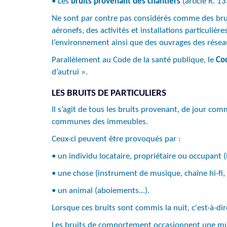
• Les
bruits provenant des chantiers
(article R. 1
Ne sont par contre pas considérés comme des bruits
aéronefs, des activités et installations particulièr
l’environnement ainsi que des ouvrages des réseaux
Parallèlement au Code de la santé publique, le
Co
d’autrui ».
LES BRUITS DE PARTICULIERS
Il s’agit de tous les bruits provenant, de jour c
communes des immeubles.
Ceux-ci peuvent être provoqués par :
• un individu locataire, propriétaire ou occupant (
• une chose (instrument de musique, chaîne hi-fi, o
• un animal (aboiements...).
Lorsque ces bruits sont commis la nuit, c'est-à-di
Les bruits de comportement occasionnent une mult