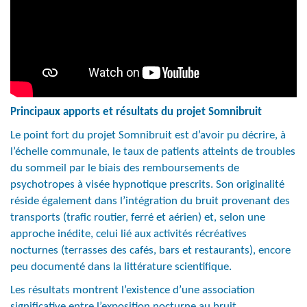
Principaux apports et résultats du projet Somnibruit
Le point fort du projet Somnibruit est d’avoir pu décrire, à
l’échelle communale, le taux de patients atteints de troubles
du sommeil par le biais des remboursements de
psychotropes à visée hypnotique prescrits. Son originalité
réside également dans l’intégration du bruit provenant des
transports (trafic routier, ferré et aérien) et, selon une
approche inédite, celui lié aux activités récréatives
nocturnes (terrasses des cafés, bars et restaurants), encore
peu documenté dans la littérature scientifique.
Les résultats montrent l’existence d’une association
significative entre l’exposition nocturne au bruit