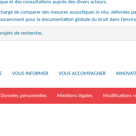
ique et des consultations auprès des divers acteurs.
t chargé de comparer des mesures acoustiques in situ, délivrées p
 couramment pour la documentation globale du bruit dans l’envi
projets de recherche
.
E
VOUS INFORMER
VOUS ACCOMPAGNER
INNOVAT
Données personnelles
Mentions légales
Modifications r