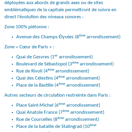
déployées aux abords de grands axes ou de sites
emblématiques de la capitale permettront de suivre en
direct l’évolution des niveaux sonores :
Zone 100% piétonne :
ème
Avenue des Champs-Élysées (8
arrondissement)
Zone « Cœur de Paris » :
er
Quai de Gesvres (1
arrondissement)
ème
Boulevard de Sébastopol (3
arrondissement)
ème
Rue de Rivoli (4
arrondissement)
ème
Quai des Célestins (4
arrondissement)
ème
Place de la Bastille (4
arrondissement)
Autres secteurs de circulation restreinte dans Paris :
ème
Place Saint-Michel (6
arrondissement)
ème
Quai Anatole France (7
arrondissement)
ème
Rue de Courcelles (8
arrondissement)
ème
Place de la bataille de Stalingrad (10