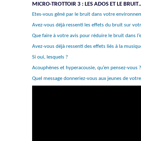
MICRO-TROTTOIR 3 : LES ADOS ET LE BRUIT
Etes-vous gêné par le bruit dans votre environne
Avez-vous déjà ressenti les effets du bruit sur vot
Que faire à votre avis pour réduire le bruit dans 
Avez-vous déjà ressenti des effets liés à la musiqu
Si oui, lesquels ?
Acouphènes et hyperacousie, qu’en pensez-vous 
Quel message donneriez-vous aux jeunes de votre