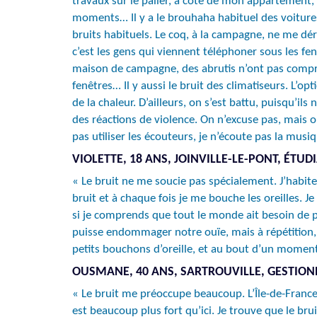
travaux sur le palier, à côté de mon appartement, 
moments… Il y a le brouhaha habituel des voitures,
bruits habituels. Le coq, à la campagne, ne me déra
c’est les gens qui viennent téléphoner sous les fen
maison de campagne, des abrutis n’ont pas compris q
fenêtres… Il y aussi le bruit des climatiseurs. L’op
de la chaleur. D’ailleurs, on s’est battu, puisqu’il
des réactions de violence. On n’excuse pas, mais o
pas utiliser les écouteurs, je n’écoute pas la musiq
VIOLETTE, 18 ANS, JOINVILLE-LE-PONT, ÉTUD
« Le bruit ne me soucie pas spécialement. J’habite
bruit et à chaque fois je me bouche les oreilles. 
si je comprends que tout le monde ait besoin de p
puisse endommager notre ouïe, mais à répétition,
petits bouchons d’oreille, et au bout d’un moment,
OUSMANE, 40 ANS, SARTROUVILLE, GESTION
« Le bruit me préoccupe beaucoup. L’Île-de-France 
est beaucoup plus fort qu’ici. Je trouve que le brui