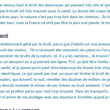
par-dessus tout le bruit des deux-roues qui passent très vite et qu
 que le bruit est très mauvais pour la santé. Ça donne des maux de
autres pays, le volume n’est pas trop fort dans les cinémas… En I
des bars, mais la France ne doit pas être la plus mal placée. Je me
RITÉ
uis évidemment gêné par le bruit, parce que j’habite sur une avenu
e bruit des voisins… On a rarement des moments de calme où l’on 
écier les bruits de la nature. Ici, il y a les camions… Je trouve 
s un aéroport ou à proximité des lignes TGV, ça doit être l’enfer.
a santé, et je pense qu’on peut faire beaucoup de choses très sim
électriques, ce qui serait pas mal, on pourrait limiter le bruit d
mpiers, qui doivent, la nuit, réveiller des dizaines de milliers de
 devrait moduler le niveau de ces sirènes au bruit ambiant. C’est 
x pas en profiter parce que c’est trop bruyant. Dans les transports
 Il m’arrive de me protéger avec des bouchons d’oreilles quand je 