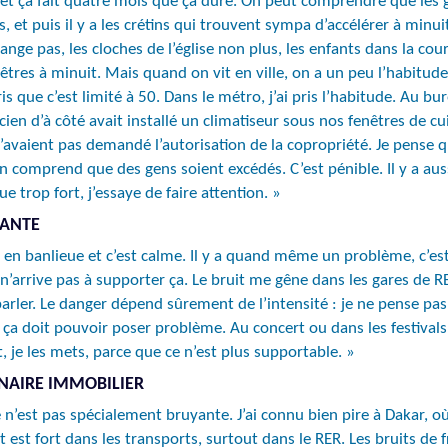
et ça fait quatre mois que ça dure. On peut comprendre que les ge
 et puis il y a les crétins qui trouvent sympa d’accélérer à minui
nge pas, les cloches de l’église non plus, les enfants dans la cour
êtres à minuit. Mais quand on vit en ville, on a un peu l’habitude
ue c’est limité à 50. Dans le métro, j’ai pris l’habitude. Au bure
ticien d’à côté avait installé un climatiseur sous nos fenêtres de 
s n’avaient pas demandé l’autorisation de la copropriété. Je pense 
n comprend que des gens soient excédés. C’est pénible. Il y a auss
ue trop fort, j’essaye de faire attention. »
IANTE
 en banlieue et c’est calme. Il y a quand même un problème, c’est
Je n’arrive pas à supporter ça. Le bruit me gêne dans les gares de
arler. Le danger dépend sûrement de l’intensité : je ne pense pas
 ça doit pouvoir poser problème. Au concert ou dans les festiva
 je les mets, parce que ce n’est plus supportable. »
NAIRE IMMOBILIER
n’est pas spécialement bruyante. J’ai connu bien pire à Dakar, où l
t est fort dans les transports, surtout dans le RER. Les bruits de f