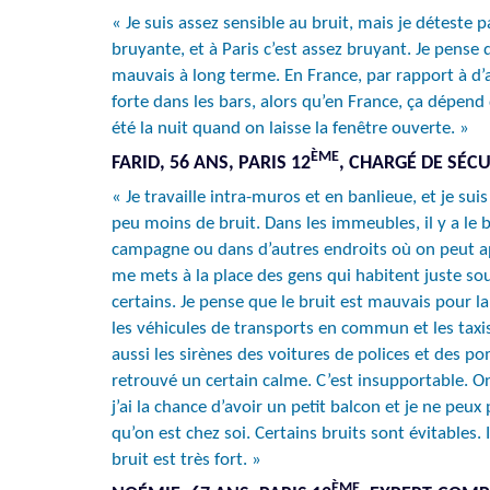
« Je suis assez sensible au bruit, mais je déteste 
bruyante, et à Paris c’est assez bruyant. Je pense
mauvais à long terme. En France, par rapport à d’
forte dans les bars, alors qu’en France, ça dépend 
été la nuit quand on laisse la fenêtre ouverte. »
ÈME
FARID, 56 ANS, PARIS 12
, CHARGÉ DE SÉCU
« Je travaille intra-muros et en banlieue, et je s
peu moins de bruit. Dans les immeubles, il y a l
campagne ou dans d’autres endroits où on peut appr
me mets à la place des gens qui habitent juste sou
certains. Je pense que le bruit est mauvais pour l
les véhicules de transports en commun et les taxis 
aussi les sirènes des voitures de polices et des po
retrouvé un certain calme. C’est insupportable. On
j’ai la chance d’avoir un petit balcon et je ne peu
qu’on est chez soi. Certains bruits sont évitables.
bruit est très fort. »
ÈME