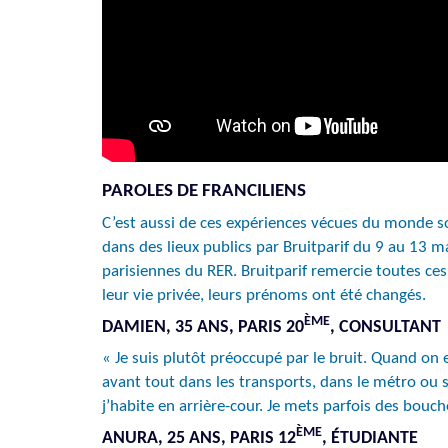
PAROLES DE FRANCILIENS
C’est aussi de ces expériences vécues du monde so
dans des lieux publics par Bruitparif du 9 au 13 m
parisiennes du RER. Bruitparif remercie toutes ce
leur vie privée, leurs prénoms ont été changés.
ÈME
DAMIEN, 35 ANS, PARIS 20
, CONSULTANT
« Je suis plutôt préoccupé par le bruit. Quand on 
avant tout dans les transports, dans le métro ou 
j’habite en arrière-cour. Je mets parfois des bouch
ÈME
ANURA, 25 ANS, PARIS 12
, ÉTUDIANTE