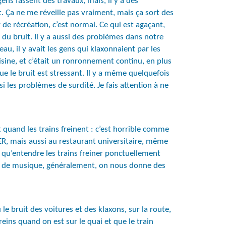
ns fassent des travaux, mais, il y a des
t. Ça ne me réveille pas vraiment, mais ça sort des
 de récréation, c’est normal. Ce qui est agaçant,
 du bruit. Il y a aussi des problèmes dans notre
au, il y avait les gens qui klaxonnaient par les
cuisine, et c’était un ronronnement continu, en plus
que le bruit est stressant. Il y a même quelquefois
i les problèmes de surdité. Je fais attention à ne
 quand les trains freinent : c’est horrible comme
 RER, mais aussi au restaurant universitaire, même
 qu’entendre les trains freiner ponctuellement
ls de musique, généralement, on nous donne des
e bruit des voitures et des klaxons, sur la route,
reins quand on est sur le quai et que le train