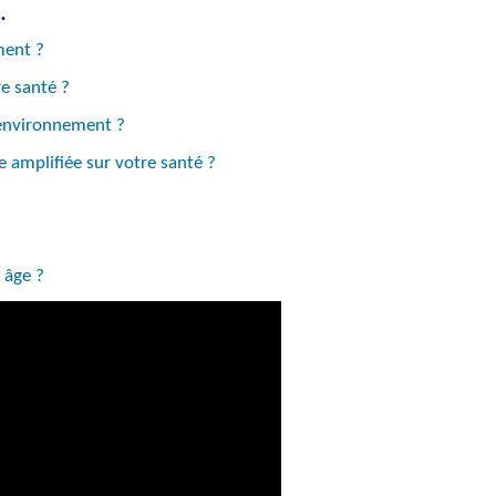
…
ment ?
re santé ?
l’environnement ?
e amplifiée sur votre santé ?
?
 âge ?