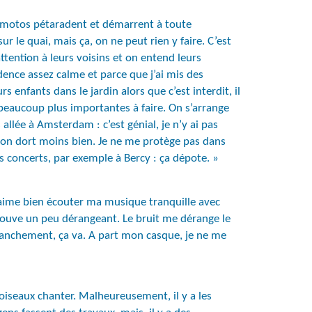
es motos pétaradent et démarrent à toute
ur le quai, mais ça, on ne peut rien y faire. C’est
attention à leurs voisins et on entend leurs
dence assez calme et parce que j’ai mis des
 enfants dans le jardin alors que c’est interdit, il
es beaucoup plus importantes à faire. On s’arrange
 allée à Amsterdam : c’est génial, je n’y ai pas
, on dort moins bien. Je ne me protège pas dans
s concerts, par exemple à Bercy : ça dépote. »
j’aime bien écouter ma musique tranquille avec
trouve un peu dérangeant. Le bruit me dérange le
o, franchement, ça va. A part mon casque, je ne me
s oiseaux chanter. Malheureusement, il y a les