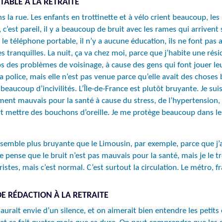
TABLE À LA RETRAITE
s la rue. Les enfants en trottinette et à vélo crient beaucoup, l
’est pareil, il y a beaucoup de bruit avec les rames qui arrivent s
 le téléphone portable, il n’y a aucune éducation, ils ne font pas 
tranquilles. La nuit, ça va chez moi, parce que j’habite une rési
s des problèmes de voisinage, à cause des gens qui font jouer leurs
é la police, mais elle n’est pas venue parce qu’elle avait des chos
eaucoup d’incivilités. L’Île-de-France est plutôt bruyante. Je suis
ement mauvais pour la santé à cause du stress, de l’hypertension
art mettre des bouchons d’oreille. Je me protège beaucoup dans le
 me semble plus bruyante que le Limousin, par exemple, parce que 
 pense que le bruit n’est pas mauvais pour la santé, mais je le 
touristes, mais c’est normal. C’est surtout la circulation. Le métr
DE RÉDACTION À LA RETRAITE
On aurait envie d’un silence, et on aimerait bien entendre les petit