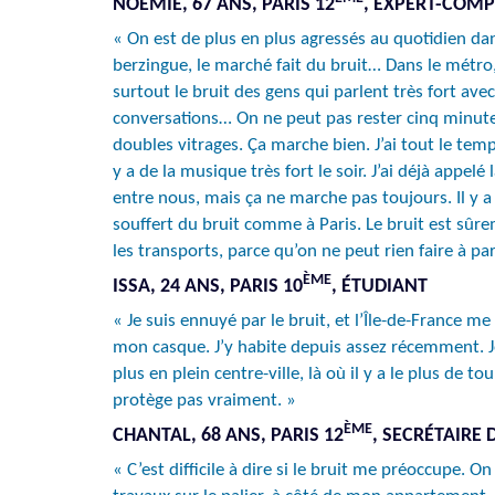
NOÉMIE, 67 ANS, PARIS 12
, EXPERT-COMP
« On est de plus en plus agressés au quotidien dan
berzingue, le marché fait du bruit… Dans le métro, c
surtout le bruit des gens qui parlent très fort avec
conversations… On ne peut pas rester cinq minutes 
doubles vitrages. Ça marche bien. J’ai tout le temp
y a de la musique très fort le soir. J’ai déjà appel
entre nous, mais ça ne marche pas toujours. Il y a b
souffert du bruit comme à Paris. Le bruit est sûr
les transports, parce qu’on ne peut rien faire à p
ÈME
ISSA, 24 ANS, PARIS 10
, ÉTUDIANT
« Je suis ennuyé par le bruit, et l’Île-de-France
mon casque. J’y habite depuis assez récemment. Je
plus en plein centre-ville, là où il y a le plus de 
protège pas vraiment. »
ÈME
CHANTAL, 68 ANS, PARIS 12
, SECRÉTAIRE 
« C’est difficile à dire si le bruit me préoccupe. 